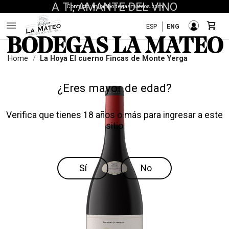
A TI, AMANTE DEL VINO
Contacto: info@bodegasmateos.com

ESP
ENG
BODEGAS LA MATEO
Home
La Hoya El cuerno Fincas de Monte Yerga
¿Eres mayor de edad?
Verifica que tienes 18 años o más para ingresar a este
sitio
Sí
No