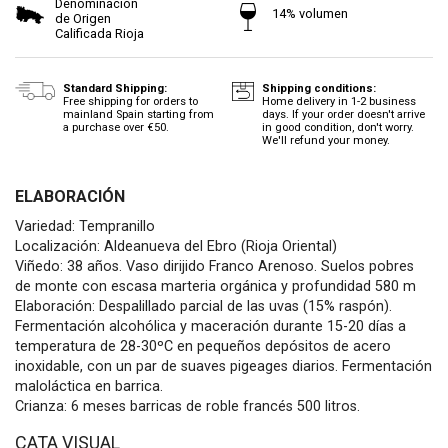
Denominación
14% volumen
de Origen
Calificada Rioja
Standard Shipping:
Shipping conditions:
Free shipping for orders to
Home delivery in 1-2 business
mainland Spain starting from
days. If your order doesn't arrive
a purchase over €50.
in good condition, don't worry.
We'll refund your money.
ELABORACIÓN
Variedad: Tempranillo
Localización: Aldeanueva del Ebro (Rioja Oriental)
Viñedo: 38 años. Vaso dirijido Franco Arenoso. Suelos pobres
de monte con escasa marteria orgánica y profundidad 580 m
Elaboración: Despalillado parcial de las uvas (15% raspón).
Fermentación alcohólica y maceración durante 15-20 días a
temperatura de 28-30ºC en pequeños depósitos de acero
inoxidable, con un par de suaves pigeages diarios. Fermentación
maloláctica en barrica.
Crianza: 6 meses barricas de roble francés 500 litros.
CATA VISUAL