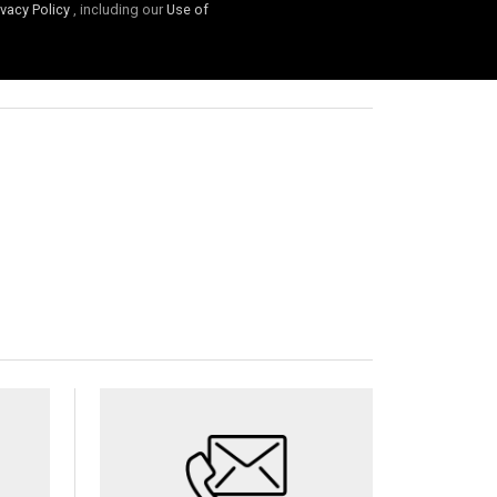
ivacy Policy
, including our
Use of