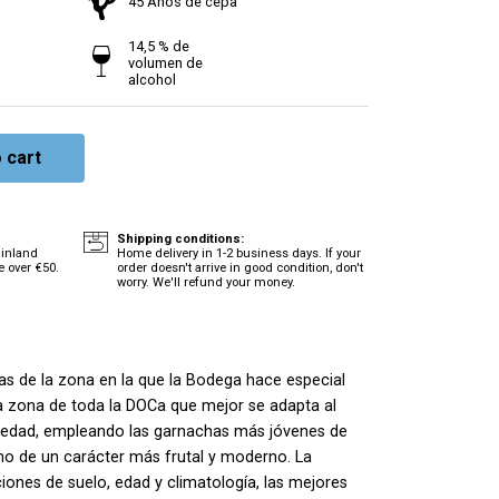
45 Años de cepa
14,5 % de
volumen de
alcohol
 cart
Shipping conditions:
ainland
Home delivery in 1-2 business days. If your
e over €50.
order doesn't arrive in good condition, don't
worry. We'll refund your money.
ias de la zona en la que la Bodega hace especial
 la zona de toda la DOCa que mejor se adapta al
ariedad, empleando las garnachas más jóvenes de
ino de un carácter más frutal y moderno. La
iones de suelo, edad y climatología, las mejores