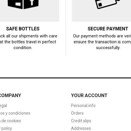
SAFE BOTTLES
SECURE PAYMENT
ck all our shipments with care
Our payment methods are veri
at the bottles travel in perfect
ensure the transaction is com
condition.
successfully.
COMPANY
YOUR ACCOUNT
egal
Personal info
os y condiciones
Orders
a de cookies
Credit slips
 policy
Addresses