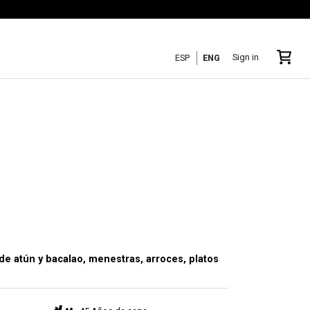
Sign in
ESP
ENG
 de atún y bacalao, menestras, arroces, platos