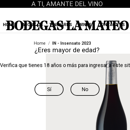
A TI, AMANTE DEL VINO
BODEGAS LA MATEO
HOME
ABOUT US
VINEYARDS
WINES
CONTACT US
Home
IN - Insensato 2023
¿Eres mayor de edad?
Verifica que tienes 18 años o más para ingresar a este sit
Sí
No