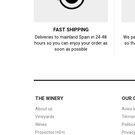
FAST SHIPPING
Deliveries to mainland Spain in 24-48
We pa
hours so you can enjoy your order as
so th
soon as possible
THE WINERY
OUR 
About us
Aviso l
Vineyards
Términ
Wines
Polític
Proyectos I+D+i
Privacy