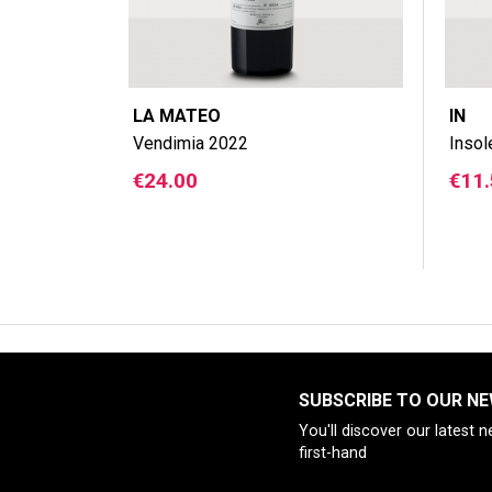
LA MATEO
IN
Vendimia 2022
Insol
Price
Pric
€24.00
€11
SUBSCRIBE TO OUR N
You'll discover our latest 
first-hand