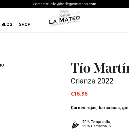
Contacto: info@bodegasmateos.com
BLOG
SHOP
io
Tío Martí
Crianza 2022
€15.95
Carnes rojas, barbacoas, gu
70 % Tempranillo,
22 % Garnacha, 5