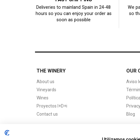
Deliveries to mainland Spain in 24-48
We pa
hours so you can enjoy your order as
so th
soon as possible
THE WINERY
OUR 
About us
Aviso l
Vineyards
Términ
Wines
Polític
Proyectos I+D+i
Privacy
Contact us
Blog
Utilizamos cooki