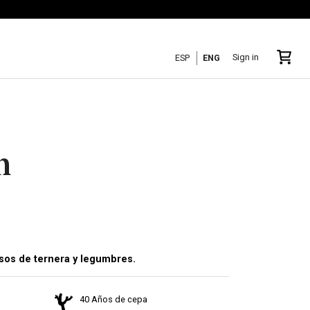
Sign in
ESP
ENG
n
isos de ternera y legumbres.
40 Años de cepa