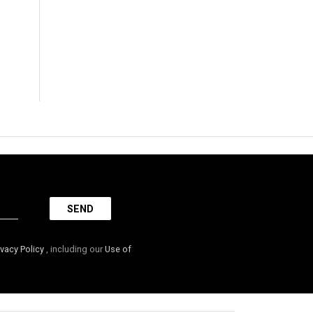
ivacy Policy
, including our
Use of