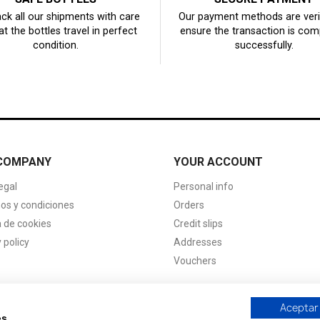
ck all our shipments with care
Our payment methods are veri
at the bottles travel in perfect
ensure the transaction is com
condition.
successfully.
COMPANY
YOUR ACCOUNT
egal
Personal info
os y condiciones
Orders
a de cookies
Credit slips
 policy
Addresses
Vouchers
Aceptar
es