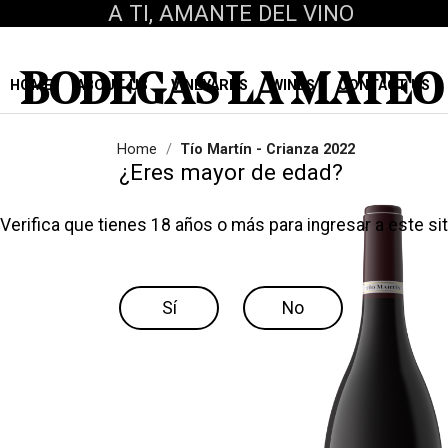
A TI, AMANTE DEL VINO
BODEGAS LA MATEO
HOME
ABOUT US
VINEYARDS
WINES
CONTACT US
Home
Tío Martín - Crianza 2022
¿Eres mayor de edad?
Verifica que tienes 18 años o más para ingresar a este sit
Sí
No