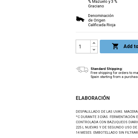
% Mazuelo y 3 %
Graciano
Denominación
de Origen
Calificada Rioja

Add to
Standard Shipping:
Free shipping for orders to m
Spain starting from a purchas
ELABORACIÓN
DESPALILLADO DE LAS UVAS. MACER
ºC DURANTE 3 DÍAS.
FERMENTACIÓN E
CONTROLADA CON BAZUQUEOS DIARI
225 L NUEVAS Y DE SEGUNDO USO D
14 MESES.
EMBOTELLADO SIN FILTRAR