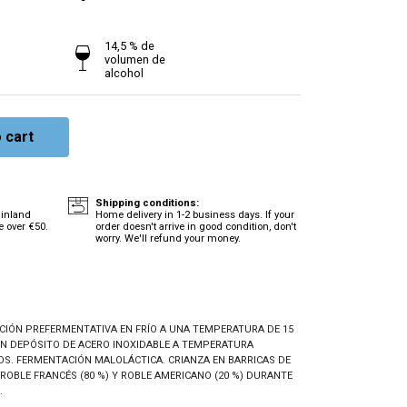
14,5 % de
volumen de
alcohol
 cart
Shipping conditions:
ainland
Home delivery in 1-2 business days. If your
e over €50.
order doesn't arrive in good condition, don't
worry. We'll refund your money.
ACIÓN
PREFERMENTATIVA EN FRÍO A UNA TEMPERATURA DE 15
N DEPÓSITO DE ACERO INOXIDABLE A TEMPERATURA
OS. FERMENTACIÓN MALOLÁCTICA.
CRIANZA EN BARRICAS DE
E
ROBLE FRANCÉS (80 %) Y ROBLE AMERICANO (20 %) DURANTE
.