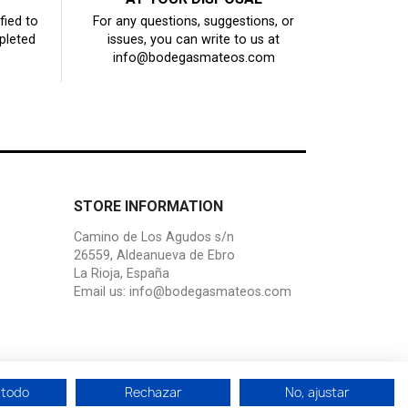
fied to
For any questions, suggestions, or
pleted
issues, you can write to us at
info@bodegasmateos.com
STORE INFORMATION
Camino de Los Agudos s/n
26559, Aldeanueva de Ebro
La Rioja, España
Email us:
info@bodegasmateos.com
 todo
Rechazar
No, ajustar