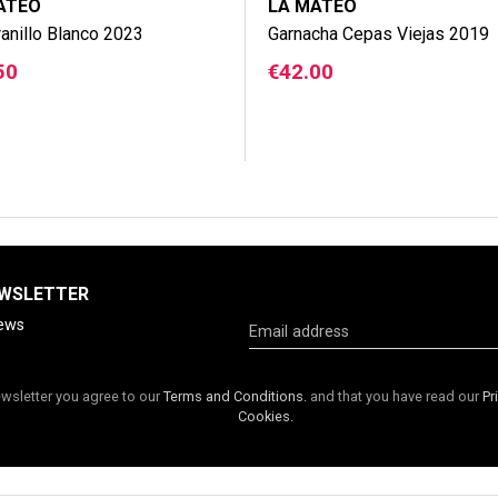
ATEO
LA MATEO
anillo Blanco 2023
Garnacha Cepas Viejas 2019
e
Price
50
€42.00
EWSLETTER
news
wsletter you agree to our
Terms and Conditions.
and that you have read our
Pr
Cookies.