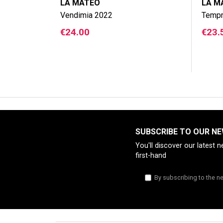
LA MATEO
LA M
Vendimia 2022
Tempr
Price
Pric
€24.00
€23.
SUBSCRIBE TO OUR N
You'll discover our latest 
first-hand
By subscribing to the ne